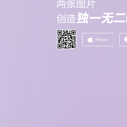

iPhone